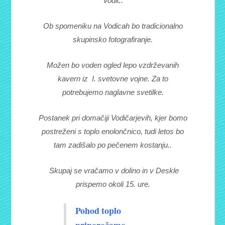
Vodic.
Ob spomeniku na Vodicah bo tradicionalno
skupinsko fotografiranje.
Možen bo voden ogled lepo vzdrževanih
kavern iz I. svetovne vojne. Za to
potrebujemo naglavne svetilke.
Postanek pri domačiji Vodičarjevih, kjer bomo
postreženi s toplo enolončnico, tudi letos bo
tam zadišalo po pečenem kostanju..
Skupaj se vračamo v dolino in v Deskle
prispemo okoli 15. ure.
Pohod toplo