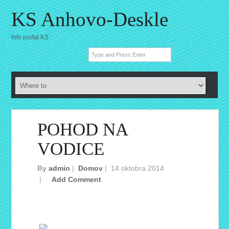
KS Anhovo-Deskle
Info portal KS
POHOD NA
VODICE
By
admin
|
Domov
|
14 oktobra 2014
|
Add Comment