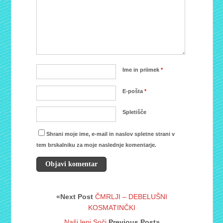
Ime in priimek
*
E-pošta
*
Spletišče
Shrani moje ime, e-mail in naslov spletne strani v
tem brskalniku za moje naslednje komentarje.
«Next Post
ČMRLJI – DEBELUŠNI
KOSMATINČKI
Naši lepi Soči
Previous Post»