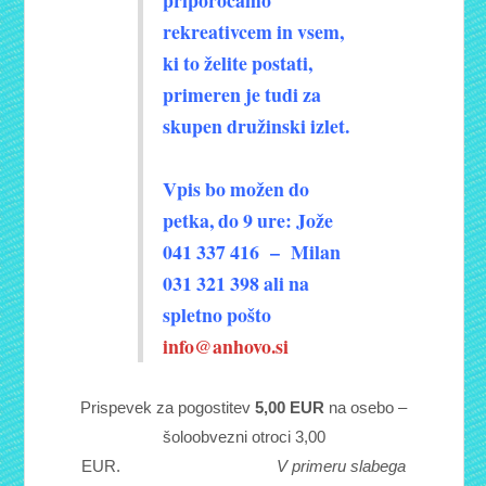
priporočamo
rekreativcem in vsem,
ki to želite postati,
primeren je tudi za
skupen družinski izlet.
Vpis bo možen do
petka, do 9 ure: Jože
041 337 416 – Milan
031 321 398 ali na
spletno pošto
info@anhovo.si
Prispevek za pogostitev
5,00 EUR
na osebo –
šoloobvezni otroci 3,00
EUR.
V primeru slabega