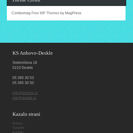
Combomag
Free WP Themes
by MagPress
KS Anhovo-Deskle
Srebrničeva 18
5210 Deskle
05 395 30 53
05 395 30 50
info@anhovo.si
info@deskle.si
Kazalo strani
Domov
Turizem
Kontakt