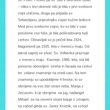
– slika v levi okenski niši je bila v prvi svetovni
vojni uničena, druga pa pripada sv.
Sebastijanu, priprošnjiku zoper kužne bolezni.
Med prvo svetovno vojno, ko so bile v vasi
porušene vse hiše, je bila poškodovana tudi
cerkev. Obnavljati so jo pričeli leta 1924,
blagoslovili pa 1935. leta v mesecu maju. Od
takrat naprej se shod Sv. Volbenka praznuje
v mesecu maju. Kasneje, 1986. leta, sta bili
ponovno obnovljeni streha in fasada na cerkvi
ter zidano znamenje na sredi vasi. Na tem
znamenju so upodobljene 4 freske, ki so
obrnjene na vse štiri strani neba. Marija z
Jezusom, ki je obrnjena na jug, nadangel
Mihael se na severni strani bojuje z zmajem,
na zahod gleda sv. Janez Krstnik, na vzhod