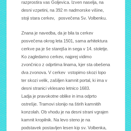
razprostira vas Goljevica. Izven naselja, na
desni vzpetini, na 392 m nadmorske višine,
stoji stara cerkev, posvečena Sv. Volbenku.
Znana je navedba, da je bila ta cerkev
posvečena okrog leta 1501, sama arhitektura
cerkve pa je še starejša in sega v 14. stoletje.
Ko zagledamo cerkev, najprej vidimo
zvončnico z odprtima linama, kjer sta obešena
dva zvonova. V cerkev vstopimo skozi lopo
ter skozi velik, zašiljen kamnit portal, ki ima v
desni stranici vklesano letnico 1683.
Ladja je pravokotne oblike in ima odprto
ostrešje. Tramovi slonijo na štirih kamnitih
konzolah. Ob vhodu je na desni strani vgrajen
kamnit kropilnik. Na levo steno je na
podstavek postavljen lesen kip sv. Volbenka,