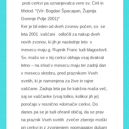
proti cerkvi pa oznanjevalca vere sv. Ciril in
Metod. *(Vir: Bogdan Špacapan, Župnija
Gorenje Polje 2001)*
Ker je bil eden od dveh zvonov počen, so se
leta 2001 vaščani odločili za nakup dveh
novih zvonov, ki jih je naslednje leto v
mesecu maju g. Rupnik Franc tudi blagoslovil.
Sv. mašo se v tej cerkvi obhaja vsaj dvakrat
letno – na shod v mesecu maju ter zadnji dan
v mesecu oktobru, pred praznikom Vseh
svetih, ki je namenjena za žive in rajne
vaščane. Zadnja leta pa še kakšna maša več,
saj se vaščanke (vsaj toliko, kolikor jih je)
poročajo v resnično »domači« cerkvi. Do
danes pa se je tudi ohranil običaj, da se prav
na praznik Vseh svetih zvečer zberejo moški
pri cerkvi in z zvonjenjem »pomagajo« dušam