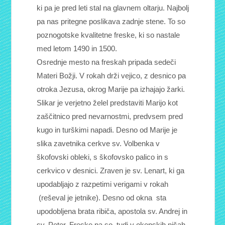
ki pa je pred leti stal na glavnem oltarju. Najbolj
pa nas pritegne poslikava zadnje stene. To so
poznogotske kvalitetne freske, ki so nastale
med letom 1490 in 1500.
Osrednje mesto na freskah pripada sedeči
Materi Božji. V rokah drži vejico, z desnico pa
otroka Jezusa, okrog Marije pa izhajajo žarki.
Slikar je verjetno želel predstaviti Marijo kot
zaščitnico pred nevarnostmi, predvsem pred
kugo in turškimi napadi. Desno od Marije je
slika zavetnika cerkve sv. Volbenka v
škofovski obleki, s škofovsko palico in s
cerkvico v desnici. Zraven je sv. Lenart, ki ga
upodabljajo z razpetimi verigami v rokah
(reševal je jetnike). Desno od okna sta
upodobljena brata ribiča, apostola sv. Andrej in
sv. Peter. Freske pa so tudi v okenskih nišah