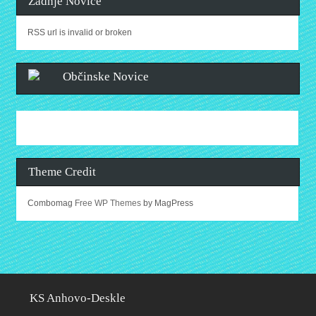
Zadnje Novice
RSS url is invalid or broken
Občinske Novice
Theme Credit
Combomag
Free WP Themes
by MagPress
KS Anhovo-Deskle