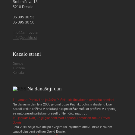
Srebrničeva 18
5210 Deskle
05 395 30 53
05 395 30 50
info@anhovo.si
info@deskle.si
Kazalo strani
Domov
Turizem
Kontakt
Na današnji dan
11. januar: Poslovil se je Jože Pučnik, ključni akter slovenske pomladi
Na današnji dan leta 2003 je umrl Jože Pučnik, politični disident, ki je
zaradi kritike režima v nekdanji skupni državi več let preživel v zaporu,
se nato zaradi pritiskov preselil v Nemčijo, nato . . .
10. januar: Dan, ko je glasbeni svet zapustil kameleon rocka David
Bowie
Leta 2016 se je dva dni po svojem 69. rojstnem dnevu bitko z rakom
izgubil glasbeni velikan David Bowie.